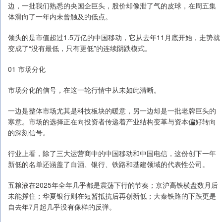
边，一批我们熟悉的央国企巨头，股价却像泄了气的皮球，在周五集
体滑向了一年内未曾触及的低点。
领头的是市值超过1.5万亿的中国移动，它从去年11月底开始，走势就
变成了“没有最低，只有更低”的连续阴跌模式。
01 市场分化
市场分化的信号，在这一轮行情中从未如此清晰。
一边是整体市场尤其是科技板块的暖意，另一边却是一批老牌巨头的
寒意。市场的选择正在向投资者传递着产业结构变革与资本偏好转向
的深刻信号。
行业上看，除了三大运营商中的中国移动和中国电信，这份创下一年
新低的名单还涵盖了白酒、银行、铁路和基建领域的代表性公司。
五粮液在2025年全年几乎都是震荡下行的节奏；京沪高铁横盘数月后
未能撑住；华夏银行则在短暂抵抗后再创新低；大秦铁路的下跌更是
自去年7月起几乎没有像样的反弹。