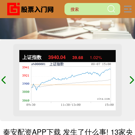
上证指数
3940.04
39.68
1.02%
秦安配资APP下载 发生了什么事! 13家央