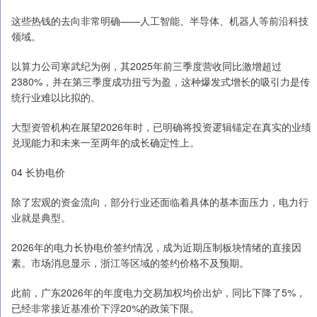
这些热钱的去向非常明确——人工智能、半导体、机器人等前沿科技
领域。
以算力公司寒武纪为例，其2025年前三季度营收同比激增超过
2380%，并在第三季度成功扭亏为盈，这种爆发式增长的吸引力是传
统行业难以比拟的。
大型资管机构在展望2026年时，已明确将投资逻辑锚定在真实的业绩
兑现能力和未来一至两年的成长确定性上。
04 长协电价
除了宏观的资金流向，部分行业还面临着具体的基本面压力，电力行
业就是典型。
2026年的电力长协电价签约情况，成为近期压制板块情绪的直接因
素。市场消息显示，浙江等区域的签约价格不及预期。
此前，广东2026年的年度电力交易加权均价出炉，同比下降了5%，
已经非常接近基准价下浮20%的政策下限。