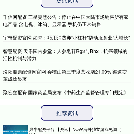
千信网配资 三星突然公告：停止在中国大陆市场销售所有家
电产品 含电视、冰箱、显示器 手机仍正常销售
宇奇配资官网 如皋：巧用消费券“小杠杆”撬动服务业“大增长”
智慧配资 天乐园古参堂：人参皂苷Rg3与Rh2，抗癌领域的
活性机制与潜力
汾阳股票配资网官网 会稽山第三季度营收增21.09% 渠道变
革成效显著
聚宏鑫配资 国家药监局发布《中药生产监督管理专门规定》
推荐资讯
鼎牛配资平台 【资讯】NOVA海外独立游戏见闻（