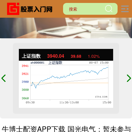
上证指数
3940.04
39.68
1.02%
牛博士配资APP下载 国光电气：暂未参与