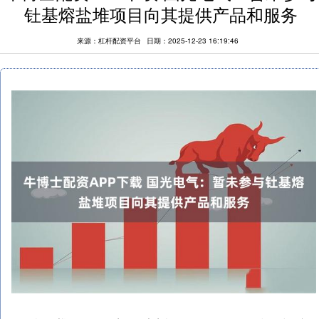
钍基熔盐堆项目向其提供产品和服务
来源：杠杆配资平台
日期：2025-12-23 16:19:46