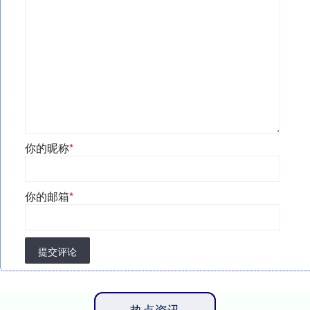
你的昵称
*
你的邮箱
*
提交评论
热点资讯