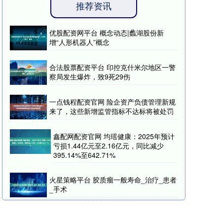
推荐资讯
优股配资网平台 概念动态|蠡湖股份新
增“人形机器人”概念
合法股票配资平台 印控克什米尔地区一警
察局发生爆炸，致9死29伤
一点钱程配资官网 险企资产负债管理新规
来了，这些新增监管指标不达标将被处罚
鑫配网配资官网 均瑶健康：2025年预计
亏损1.44亿元至2.16亿元，同比减少
395.14%至642.71%
火星策略平台 胶质瘤一般寿命_治疗_患者
_手术