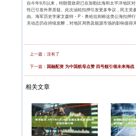
自今年9月以来，特朗普政府已在加勒比海和太平洋地区对
性已引发外界质疑。此次油轮扣押引发更多争议，民主党
由。海军历史学家文森特・P・奥哈拉则称这类公海扣押行
关动态仍在持续发酵，对地区局势及能源市场的影响值得关
上一篇：没有了
下一篇：
国融配资 为中国航母点赞 四号舰引领未来海战
相关文章