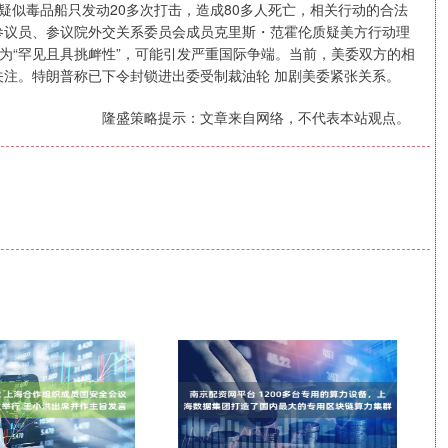
疑似毒品船只发动20多次打击，造成80多人死亡，相关行动的合法
参议员、参议院外交关系委员会成员克里斯・范霍伦质疑美方行动理
为“罕见且具挑衅性”，可能引发严重国际争端。当前，美委双方的相
注。特朗普称已下令封锁进出委受制裁油轮 加剧美委紧张关系。
隆盛策略提示：文章来自网络，不代表本站观点。