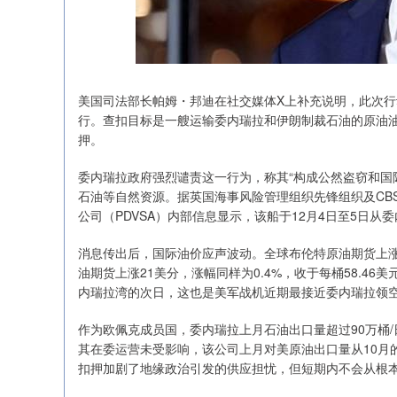
美国司法部长帕姆・邦迪在社交媒体X上补充说明，此次
行。查扣目标是一艘运输委内瑞拉和伊朗制裁石油的原油油
押。
委内瑞拉政府强烈谴责这一行为，称其“构成公然盗窃和国
石油等自然资源。据英国海事风险管理组织先锋组织及CB
公司（PDVSA）内部信息显示，该船于12月4日至5日
消息传出后，国际油价应声波动。全球布伦特原油期货上涨27
油期货上涨21美分，涨幅同样为0.4%，收于每桶58.4
内瑞拉湾的次日，这也是美军战机近期最接近委内瑞拉领
作为欧佩克成员国，委内瑞拉上月石油出口量超过90万桶/
其在委运营未受影响，该公司上月对美原油出口量从10月的
扣押加剧了地缘政治引发的供应担忧，但短期内不会从根