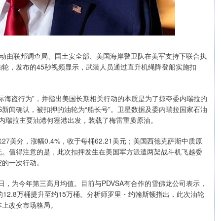
行动由联邦调查局、国土安全部、美国海岸警卫队在美军支持下联合执
轮，发布的45秒视频显示，武装人员通过直升机绳降登船实施扣
际海盗行为”，并指出美国长期相关行动的本质是为了掠夺委内瑞拉的
S新闻确认，被扣押的油轮为“船长号”。卫星数据及委内瑞拉国家石油
从委内瑞拉主要油港何塞港出发，装载了梅雷重质原油。
美分，涨幅0.4%，收于每桶62.21美元；美国西德克萨斯中质原
6美元。值得注意的是，此次扣押发生在美国军方派遣两架战斗机飞越委
空的一次行动。
日，为今年第三高月均值。目前与PDVSA有合作的雪佛龙公司表示，
12.8万桶提升至约15万桶。分析师罗里・约翰斯顿指出，此次油轮
本上改变市场格局。