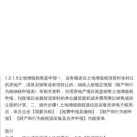
月，税源变更信息将从7月开始生效。1.5印花税1.5.1操作指引1.5.1.1
印花税申报一、业务概述在中华人民共和国境内书立应税凭证、进行
证券交易的单位和个人，境外书立在境内使用应税凭证的单位和个
人，需申报并缴纳印花税。二、申报路径1.纳税人登录电子税务局点
击【我要办税】-【税费申报及缴纳】-【财产和行为税税源采集及合
并申报】。2.本期应申报提醒。3.通过首页搜索栏输入关键字查找。
三、操作步骤1.印花税信息采集1.1纳税人可通过点击【添加税种】卡
片－【税源采集】或直接点击【填表式申报】进入税源信息采集页
面。
图片
图片
图片
1.2单笔录入印花税税源信息点击【新增税源】，在【印花税税源信息
采集】页面录入税源信息，填写完毕后点击【提交】。
图片
1.3批量导入印花税税源信息1.3.1若需批量导入印花税税源信息，可